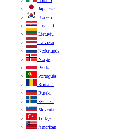
Italiano
Japanese
Korean
Hrvatski
Lietuviu
Latviešu
Nederlands
Norge
Polska
Português
Românã
Russki
Svenska
Slovenia
Türkçe
American