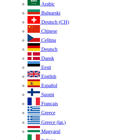
Arabic
Bulgarski
Deutsch (CH)
Chinese
Ceština
Deutsch
Dansk
Eesti
English
Español
Suomi
Français
Greece
Greece (lat.)
Magyarul