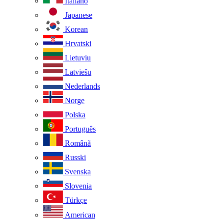
Italiano
Japanese
Korean
Hrvatski
Lietuviu
Latviešu
Nederlands
Norge
Polska
Português
Românã
Russki
Svenska
Slovenia
Türkçe
American