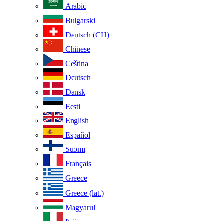
Arabic
Bulgarski
Deutsch (CH)
Chinese
Ceština
Deutsch
Dansk
Eesti
English
Español
Suomi
Français
Greece
Greece (lat.)
Magyarul