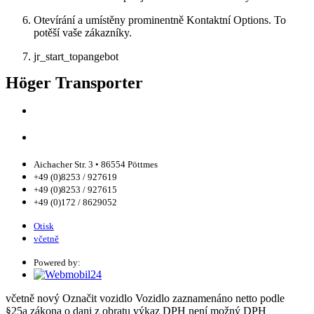
Otevírání a umístěny prominentně Kontaktní Options. To
potěší vaše zákazníky.
jr_start_topangebot
Höger Transporter
Aichacher Str. 3 • 86554 Pöttmes
+49 (0)8253 / 927619
+49 (0)8253 / 927615
+49 (0)172 / 8629052
Otisk
včetně
Powered by:
včetně
nový
Označit vozidlo
Vozidlo zaznamenáno
netto
podle
§25a zákona o dani z obratu výkaz DPH není možný
DPH