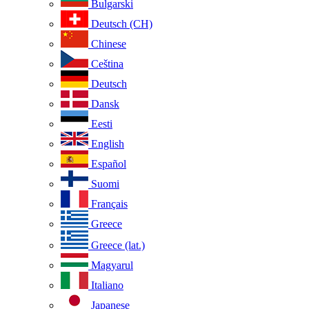
Bulgarski
Deutsch (CH)
Chinese
Ceština
Deutsch
Dansk
Eesti
English
Español
Suomi
Français
Greece
Greece (lat.)
Magyarul
Italiano
Japanese