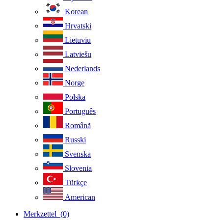
Korean
Hrvatski
Lietuviu
Latviešu
Nederlands
Norge
Polska
Português
Românã
Russki
Svenska
Slovenia
Türkçe
American
Merkzettel
(0)