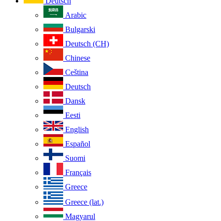
Deutsch
Arabic
Bulgarski
Deutsch (CH)
Chinese
Ceština
Deutsch
Dansk
Eesti
English
Español
Suomi
Français
Greece
Greece (lat.)
Magyarul