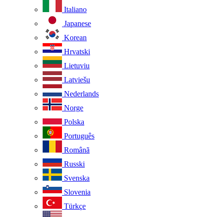
Italiano
Japanese
Korean
Hrvatski
Lietuviu
Latviešu
Nederlands
Norge
Polska
Português
Românã
Russki
Svenska
Slovenia
Türkçe