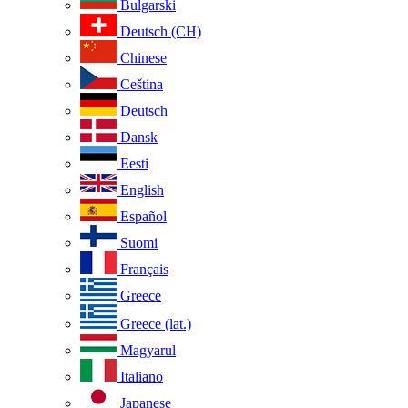
Bulgarski
Deutsch (CH)
Chinese
Ceština
Deutsch
Dansk
Eesti
English
Español
Suomi
Français
Greece
Greece (lat.)
Magyarul
Italiano
Japanese