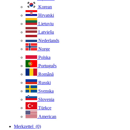
Korean
Hrvatski
Lietuviu
Latviešu
Nederlands
Norge
Polska
Português
Românã
Russki
Svenska
Slovenia
Türkçe
American
Merkzettel
(0)