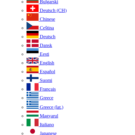
Bulgarski
Deutsch (CH)
Chinese
Ceština
Deutsch
Dansk
Eesti
English
Español
Suomi
Français
Greece
Greece (lat.)
Magyarul
Italiano
Japanese