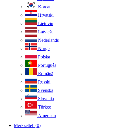
Korean
Hrvatski
Lietuviu
Latviešu
Nederlands
Norge
Polska
Português
Românã
Russki
Svenska
Slovenia
Türkçe
American
Merkzettel
(0)