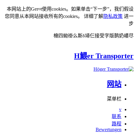
本网站上的Ger¤t使用cookies。如果单击“下一步”，我们假设
您同意从本网站接收所有的cookies。 详细了解
隐私政策
进一
步
榱四蚴褂么斯δ埽仨接受字版鹊奶崾尽
H鰃er Transporter
网站
菜单栏
v
联系
路程
Bewertungen