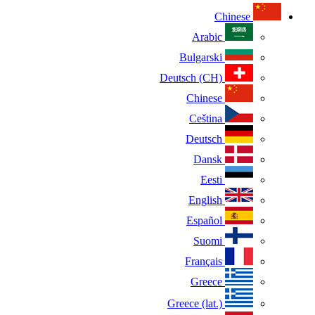
Chinese
Arabic
Bulgarski
Deutsch (CH)
Chinese
Ceština
Deutsch
Dansk
Eesti
English
Español
Suomi
Français
Greece
Greece (lat.)