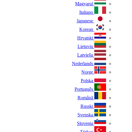
Magyarul
Italiano
Japanese
Korean
Hrvatski
Lietuviu
Latviešu
Nederlands
Norge
Polska
Português
Românã
Russki
Svenska
Slovenia
Türkçe