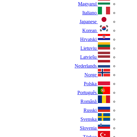
Magyarul
Italiano
Japanese
Korean
Hrvatski
Lietuviu
Latviešu
Nederlands
Norge
Polska
Português
Românã
Russki
Svenska
Slovenia
Türkçe