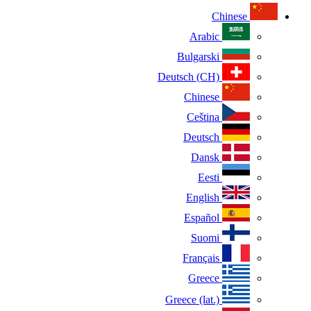
Chinese
Arabic
Bulgarski
Deutsch (CH)
Chinese
Ceština
Deutsch
Dansk
Eesti
English
Español
Suomi
Français
Greece
Greece (lat.)