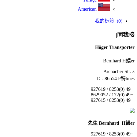
American
我的标签
(0)
同我接|
Höger Transporter
Bernhard H鰃er
Aichacher Str. 3
D - 86554 P鰐tmes
+49 (0)8253 / 927619
+49 (0)172 / 8629052
+49 (0)8253 / 927615
先生 Bernhard H鰃er
+49 (0)8253 / 927619