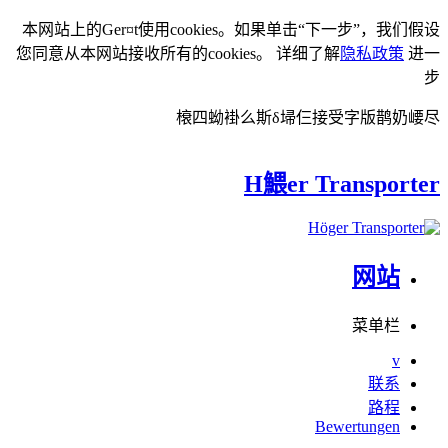
本网站上的Ger¤t使用cookies。如果单击“下一步”，我们假设
您同意从本网站接收所有的cookies。 详细了解
隐私政策
进一
步
榱四蚴褂么斯δ埽仨接受字版鹊奶崾尽
H鰃er Transporter
网站
菜单栏
v
联系
路程
Bewertungen