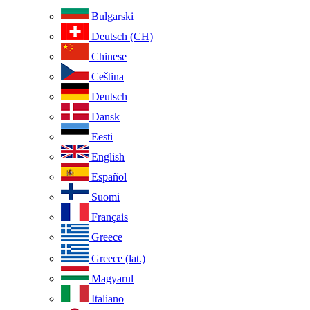
Bulgarski
Deutsch (CH)
Chinese
Ceština
Deutsch
Dansk
Eesti
English
Español
Suomi
Français
Greece
Greece (lat.)
Magyarul
Italiano