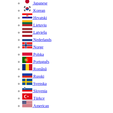
Japanese
Korean
Hrvatski
Lietuviu
Latviešu
Nederlands
Norge
Polska
Português
Românã
Russki
Svenska
Slovenia
Türkçe
American