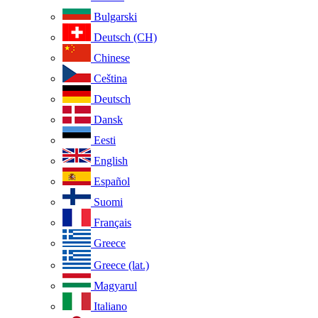
Bulgarski
Deutsch (CH)
Chinese
Ceština
Deutsch
Dansk
Eesti
English
Español
Suomi
Français
Greece
Greece (lat.)
Magyarul
Italiano