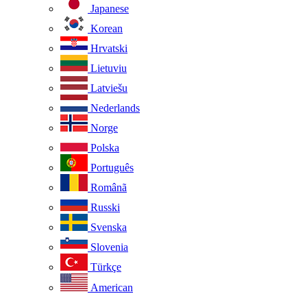
Japanese
Korean
Hrvatski
Lietuviu
Latviešu
Nederlands
Norge
Polska
Português
Românã
Russki
Svenska
Slovenia
Türkçe
American