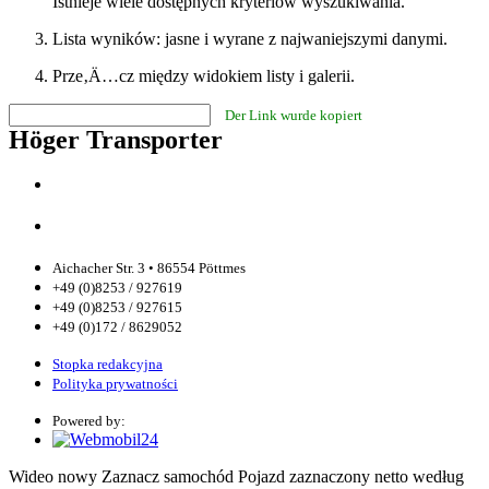
Istnieje wiele dostępnych kryteriów wyszukiwania.
Lista wyników: jasne i wyrane z najwaniejszymi danymi.
Prze‚Ä…cz między widokiem listy i galerii.
Der Link wurde kopiert
Höger Transporter
Aichacher Str. 3 • 86554 Pöttmes
+49 (0)8253 / 927619
+49 (0)8253 / 927615
+49 (0)172 / 8629052
Stopka redakcyjna
Polityka prywatności
Powered by:
Wideo
nowy
Zaznacz samochód
Pojazd zaznaczony
netto
według