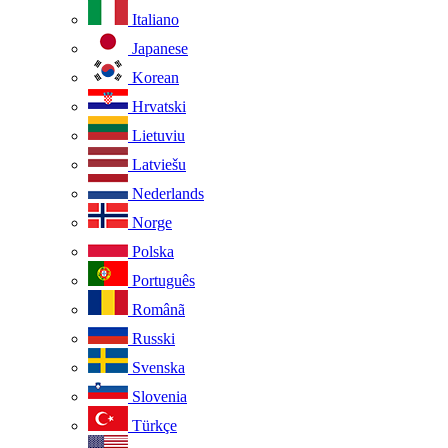
Italiano
Japanese
Korean
Hrvatski
Lietuviu
Latviešu
Nederlands
Norge
Polska
Português
Românã
Russki
Svenska
Slovenia
Türkçe