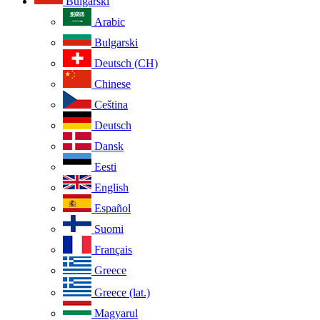
Bulgarski
Arabic
Bulgarski
Deutsch (CH)
Chinese
Ceština
Deutsch
Dansk
Eesti
English
Español
Suomi
Français
Greece
Greece (lat.)
Magyarul