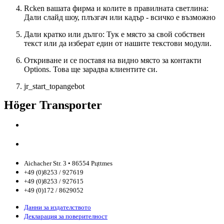
Rcken вашата фирма и колите в правилната светлина:
Дали слайд шоу, плъзгач или кадър - всичко е възможно
Дали кратко или дълго: Тук е място за свой собствен
текст или да изберат един от нашите текстови модули.
Откриване и се поставя на видно място за контакти
Options. Това ще зарадва клиентите си.
jr_start_topangebot
Höger Transporter
Aichacher Str. 3 • 86554 Pцttmes
+49 (0)8253 / 927619
+49 (0)8253 / 927615
+49 (0)172 / 8629052
Данни за издателството
Декларация за поверителност