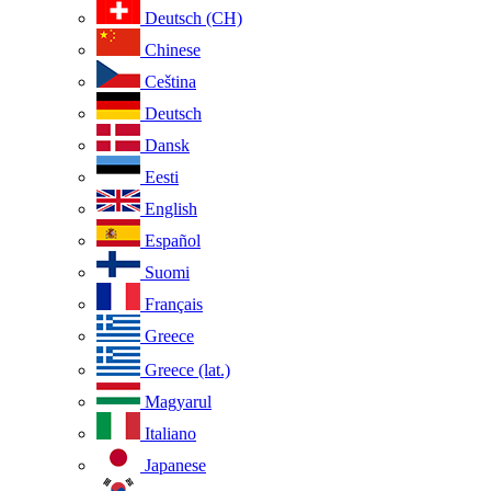
Deutsch (CH)
Chinese
Ceština
Deutsch
Dansk
Eesti
English
Español
Suomi
Français
Greece
Greece (lat.)
Magyarul
Italiano
Japanese