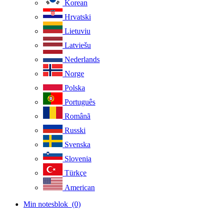
Korean
Hrvatski
Lietuviu
Latviešu
Nederlands
Norge
Polska
Português
Românã
Russki
Svenska
Slovenia
Türkçe
American
Min notesblok
(0)