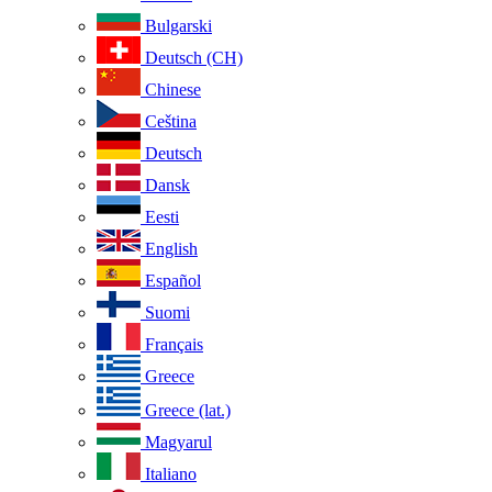
Bulgarski
Deutsch (CH)
Chinese
Ceština
Deutsch
Dansk
Eesti
English
Español
Suomi
Français
Greece
Greece (lat.)
Magyarul
Italiano