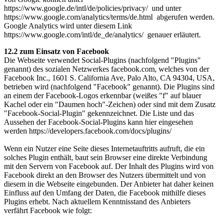
https://www.google.de/intl/de/policies/privacy/ und unter
https://www.google.com/analytics/terms/de.html abgerufen werden.
Google Analytics wird unter diesem Link
https://www.google.com/intl/de_de/analytics/ genauer erläutert.
12.2 zum Einsatz von Facebook
Die Webseite verwendet Social-Plugins (nachfolgend "Plugins"
genannt) des sozialen Netzwerkes facebook.com, welches von der
Facebook Inc., 1601 S. California Ave, Palo Alto, CA 94304, USA,
betrieben wird (nachfolgend "Facebook" genannt). Die Plugins sind
an einem der Facebook-Logos erkennbar (weißes "f" auf blauer
Kachel oder ein "Daumen hoch"-Zeichen) oder sind mit dem Zusatz
"Facebook-Social-Plugin" gekennzeichnet. Die Liste und das
Aussehen der Facebook-Social-Plugins kann hier eingesehen
werden https://developers.facebook.com/docs/plugins/
Wenn ein Nutzer eine Seite dieses Internetauftritts aufruft, die ein
solches Plugin enthält, baut sein Browser eine direkte Verbindung
mit den Servern von Facebook auf. Der Inhalt des Plugins wird von
Facebook direkt an den Browser des Nutzers übermittelt und von
diesem in die Webseite eingebunden. Der Anbieter hat daher keinen
Einfluss auf den Umfang der Daten, die Facebook mithilfe dieses
Plugins erhebt. Nach aktuellem Kenntnisstand des Anbieters
verfährt Facebook wie folgt: