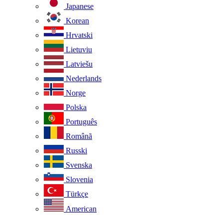
Japanese
Korean
Hrvatski
Lietuviu
Latviešu
Nederlands
Norge
Polska
Português
Românã
Russki
Svenska
Slovenia
Türkçe
American