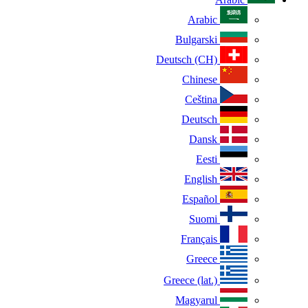
Arabic
Bulgarski
Deutsch (CH)
Chinese
Ceština
Deutsch
Dansk
Eesti
English
Español
Suomi
Français
Greece
Greece (lat.)
Magyarul