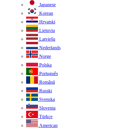
Japanese
Korean
Hrvatski
Lietuviu
Latviešu
Nederlands
Norge
Polska
Português
Românã
Russki
Svenska
Slovenia
Türkçe
American