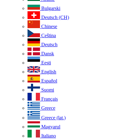
Bulgarski
Deutsch (CH)
Chinese
Ceština
Deutsch
Dansk
Eesti
English
Español
Suomi
Français
Greece
Greece (lat.)
Magyarul
Italiano