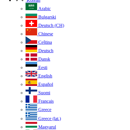
Korean
Arabic
Bulgarski
Deutsch (CH)
Chinese
Ceština
Deutsch
Dansk
Eesti
English
Español
Suomi
Français
Greece
Greece (lat.)
Magyarul