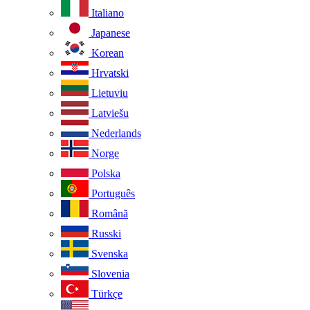
Italiano
Japanese
Korean
Hrvatski
Lietuviu
Latviešu
Nederlands
Norge
Polska
Português
Românã
Russki
Svenska
Slovenia
Türkçe