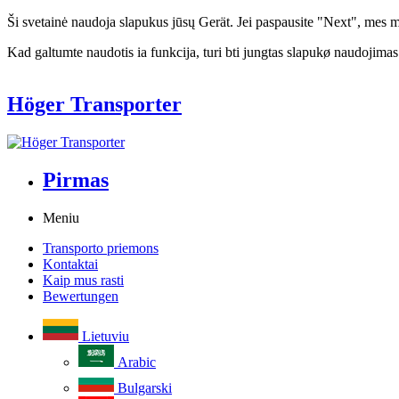
Ši svetainė naudoja slapukus jūsų Gerät. Jei paspausite "Next", mes m
Kad galtumte naudotis ia funkcija, turi bti jungtas slapukø naudojimas
Höger Transporter
Pirmas
Meniu
Transporto priemons
Kontaktai
Kaip mus rasti
Bewertungen
Lietuviu
Arabic
Bulgarski