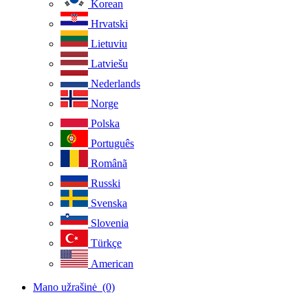
Korean
Hrvatski
Lietuviu
Latviešu
Nederlands
Norge
Polska
Português
Românã
Russki
Svenska
Slovenia
Türkçe
American
Mano užrašinė
(0)