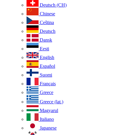
Deutsch (CH)
Chinese
Ceština
Deutsch
Dansk
Eesti
English
Español
Suomi
Français
Greece
Greece (lat.)
Magyarul
Italiano
Japanese