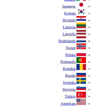
Japanese
Korean
Hrvatski
Lietuviu
Latviešu
Nederlands
Norge
Polska
Português
Românã
Russki
Svenska
Slovenia
Türkçe
American