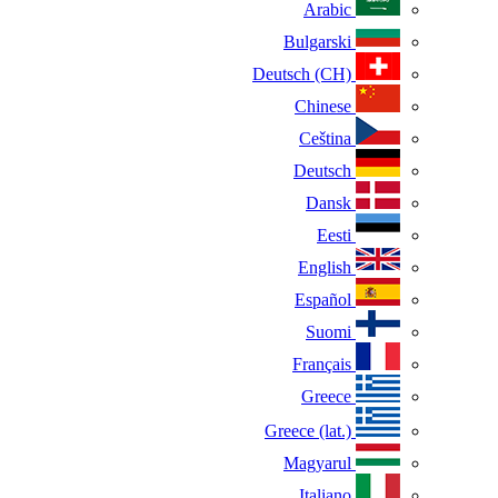
Arabic
Bulgarski
Deutsch (CH)
Chinese
Ceština
Deutsch
Dansk
Eesti
English
Español
Suomi
Français
Greece
Greece (lat.)
Magyarul
Italiano