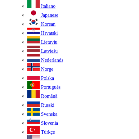
Italiano
Japanese
Korean
Hrvatski
Lietuviu
Latviešu
Nederlands
Norge
Polska
Português
Românã
Russki
Svenska
Slovenia
Türkçe