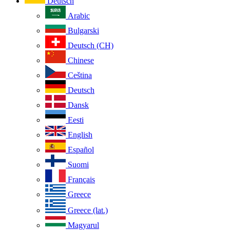
Deutsch
Arabic
Bulgarski
Deutsch (CH)
Chinese
Ceština
Deutsch
Dansk
Eesti
English
Español
Suomi
Français
Greece
Greece (lat.)
Magyarul